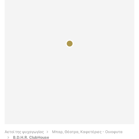
Αετοί της ψυχαγωγίας
Μπαρ, Θέατρα, Καφετέριες - Οινοφυτα
B.D.H.R. ClubHouse