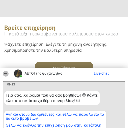
Βρείτε επιχείρηση
Η κατάταξη περιλαμβάνει τους καλύτερους στον κλάδο
Ψάχνετε επιχείρηση; Ελέγξτε τη μηχανή αναζήτησης.
Χρησιμοποιήστε την καλύτερη υπηρεσία
Αναζήτηση
ΑΕΤΟΊ της ψυχαγωγίας
Live chat
09:23
Γεια σας. Χαίρομαι που θα σας βοηθήσω! 🙂 Κάντε
κλικ στο αντίστοιχο θέμα συνομιλίας! 🙂
Διοργανωτής της
Κατάταξη
Επικοινωνία
Ανήκω στους διακριθέντες και θέλω να παραλάβω το
κατάταξης
Διακριθέντες
Επικοινωνία
πακέτο βραβείων
BEAUTIFUL COMPANY
Λίστα όλων
Μονοπρόσωπη ΙΚΕ
των
Θέλω να ελέγξω την επιχείρηση μου στην κατάταξη
ΤΗΛ. ΕΠΙΚΟΙΝΩΝΙΑΣ:
διακριθέντων