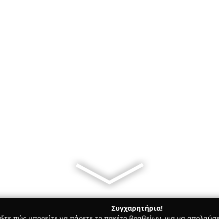
Συγχαρητήρια!
γξτε πώς μπορείτε να πάρετε το πακέτο βραβείων, για να απολαύσε