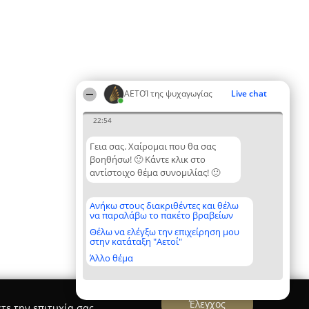
ΑΕΤΟΊ της ψυχαγωγίας
Live chat
22:54
Γεια σας. Χαίρομαι που θα σας
βοηθήσω! 🙂 Κάντε κλικ στο
αντίστοιχο θέμα συνομιλίας! 🙂
Ανήκω στους διακριθέντες και θέλω
να παραλάβω το πακέτο βραβείων
Θέλω να ελέγξω την επιχείρηση μου
στην κατάταξη "Αετοί"
Άλλο θέμα
Έλεγχος
τε την επιτυχία σας.