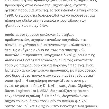
προορισμός στον κλάδο της ψυχαγωγίας, έχοντας
ηγετική παρουσία στον τομέα του internet gaming από το
1999. Ο χώρος έχει διαμορφωθεί για να προσφέρει μια
πλήρη και εξελιγμένη εμπειρία στους φίλους των
ηλεκτρονικών παιχνιδιών.
Διαθέτει σύγχρονους υπολογιστές υψηλών
προδιαγραφών, ισχυρές κονσόλες παιχνιδιών και
οθόνες με γρήγορο ρυθμό ανανέωσης, καλύπτοντας
έτσι τις ανάγκες ακόμα και των πιο απαιτητικών
παικτών. Επιπρόσθετα, υπάρχουν ειδικοί χώροι Gaming
Arenas και Booths για streaming, δίνοντας δυνατότητα
τόσο για παιχνίδι όσο και για παραγωγή περιεχομένου.
Έμπειρο και καταρτισμένο προσωπικό, με περισσότερα
από δεκαπέντε χρόνια στον χώρο, παρέχει εξαιρετική
υποστήριξη. Η επιχείρηση συνεργάζεται στενά με
γνωστές μάρκες όπως Dell, Alienware, Asus, Gigabyte,
Razer, Logitech και NVIDIA, διασφαλίζοντας άριστο
τεχνολογικό εξοπλισμό. Επιπλέον, διοργανώνονται
συχνά τουρνουά που προωθούν το πνεύμα φιλικού
ανταγωνισμού και ενισχύουν την κοινότητα των gamers.