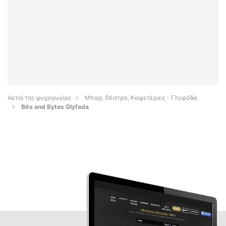
Αετοί της ψυχαγωγίας
Μπαρ, Θέατρα, Καφετέριες - Γλυφάδα
Bits and Bytes Glyfada