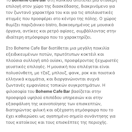
επιλογή στον χώρο της διασκέδασης, διακρινόμενο για
τον ζωντανό χαρακτήρα του και για τις απολαυστικές
στιγμές που προσφέρει στο κέντρο της πόλης. Ο χώρος
θυμίζει παριζιάνικο bistro, διακοσμημένος με μουσικά
όργανα, αντίκες και ρετρό αφίσες, συμβάλλοντας στην
ιδιαίτερη ατμόσφαιρα που το χαρακτηρίζει.
Στο Boheme Cafe Bar διατίθεται μια μεγάλη ποικιλία
εξειδικευμένων ποτών, πρωτότυπων κοκτέιλ και
πλούσια συλλογή από ουίσκι, προσφέροντας ξεχωριστές
γευστικές επιλογές. Η μουσική που επιλέγεται είναι
πολυσύνθετη, με τζαζ, μπλουζ, φανκ, ροκ και ποιοτικά
ελληνικά κομμάτια, και διοργανώνονται συχνά
ζωντανές εμφανίσεις τοπικών συγκροτημάτων. Η
φιλοσοφία του
Boheme Cafe Bar
βασίζεται στην
προσφορά υψηλού επιπέδου υπηρεσιών και στην
εξασφάλιση της ικανοποίησης των επισκεπτών,
διατηρώντας φιλική και αξέχαστη ατμόσφαιρα που το
έχει καθιερώσει ως αγαπημένο σημείο συνάντησης για
τους κατοίκους και τους επισκέπτες της περιοχής.