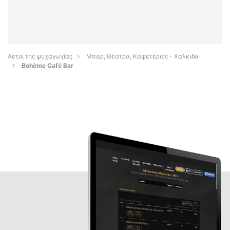
Αετοί της ψυχαγωγίας
Μπαρ, Θέατρα, Καφετέριες - Χαλκιδα
Bohème Café Bar