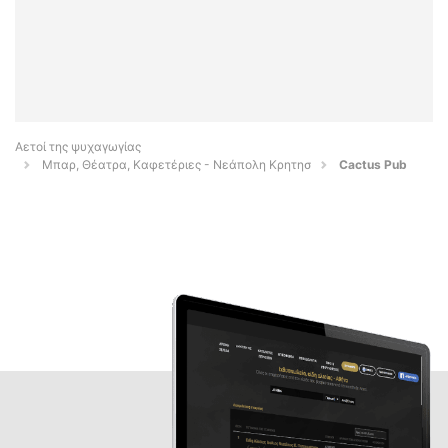
Αετοί της ψυχαγωγίας
Μπαρ, Θέατρα, Καφετέριες - Νεάπολη Κρητησ
Cactus Pub