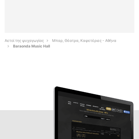
Αετοί της ψυχαγωγίας
Μπαρ, Θέατρα, Καφετέριες - Αθήνα
Baraonda Music Hall