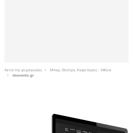
Αετοί της ψυχαγωγίας
Μπαρ, Θέατρα, Καφετέριες - Αθήνα
dsevents.gr