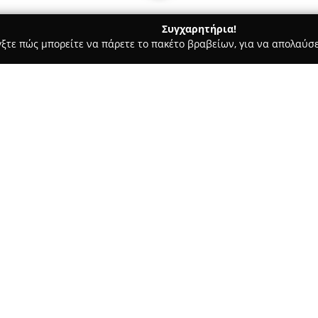
Συγχαρητήρια!
γξτε πώς μπορείτε να πάρετε το πακέτο βραβείων, για να απολαύσε
ς - Σκιάθος
GinFish
Σχετικά με την εταιρεία:
Το
GinFish
αποτελεί ένα αναγνω
Αγορά της Σκιάθου από τον Μά
λειτουργούσε ως ψαραγορά και
ψυχαγωγίας, με το όνομά του 
Δείτε περισσότερα >>
Gin και Fizz. Η φήμη του GinFi
μοναδική ατμόσφαιρα και την π
δημιουργούνται ή ανανεώνοντα
Η τοποθεσία του προσφέρει θέα