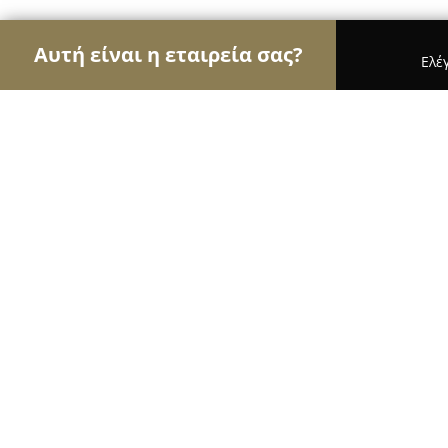
Αυτή είναι η εταιρεία σας?
Ελέ
Αετοί της ψυχαγωγίας
Μπαρ, Θέατρα, Καφετέριε
GinFish
9.5
(1538)
Σκιάθος, old port , skiathos
Εμφάνιση αριθμού τηλεφώνου