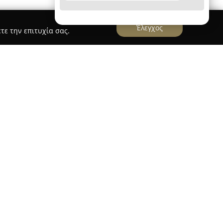
Έλεγχος
τε την επιτυχία σας.
ρισμένο cocktail bar που λειτουργεί στην Παλιά
ιο του 2014. Ο χώρος όπου στεγάζεται παλιότερα
 πλέον προσφέρει μια ξεχωριστή εμπειρία
να προέρχεται από τον συνδυασμό των λέξεων
sh βασίζεται στην ιδιαίτερη αισθητική, τη
ροσοχή που δίνεται στα cocktails, τα οποία
ι κάθε χρόνο από έναν έμπειρο mixologist.
 προς το λιμάνι και τα νερά της Σκιάθου,