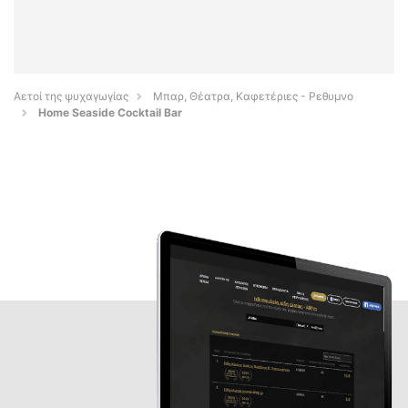
Αετοί της ψυχαγωγίας
Μπαρ, Θέατρα, Καφετέριες - Ρεθυμνο
Home Seaside Cocktail Bar