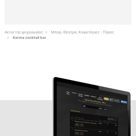
Αετοί της ψυχαγωγίας
Μπαρ, Θέατρα, Καφετέριες - Πόρος
Karma cocktail bar