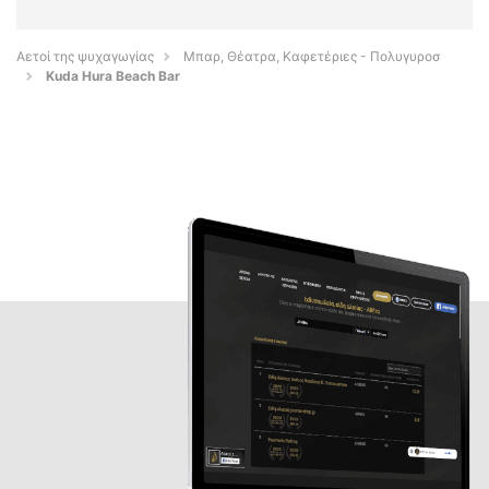
Αετοί της ψυχαγωγίας
Μπαρ, Θέατρα, Καφετέριες - Πολυγυροσ
Kuda Hura Beach Bar