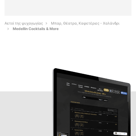
Αετοί της ψυχαγωγίας
Μπαρ, Θέατρα, Καφετέριες - Χαλάνδρι
Medellin Cocktails & More