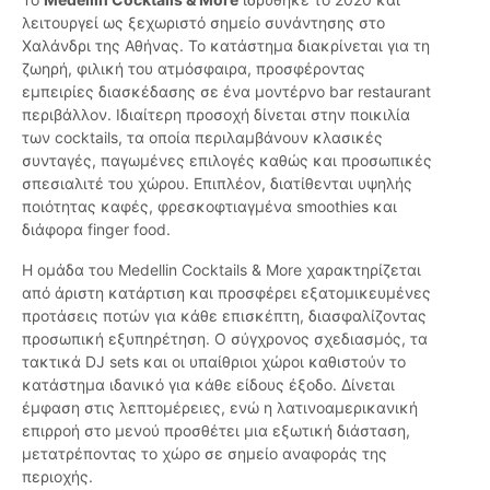
λειτουργεί ως ξεχωριστό σημείο συνάντησης στο
Χαλάνδρι της Αθήνας. Το κατάστημα διακρίνεται για τη
ζωηρή, φιλική του ατμόσφαιρα, προσφέροντας
εμπειρίες διασκέδασης σε ένα μοντέρνο bar restaurant
περιβάλλον. Ιδιαίτερη προσοχή δίνεται στην ποικιλία
των cocktails, τα οποία περιλαμβάνουν κλασικές
συνταγές, παγωμένες επιλογές καθώς και προσωπικές
σπεσιαλιτέ του χώρου. Επιπλέον, διατίθενται υψηλής
ποιότητας καφές, φρεσκοφτιαγμένα smoothies και
διάφορα finger food.
Η ομάδα του Medellin Cocktails & More χαρακτηρίζεται
από άριστη κατάρτιση και προσφέρει εξατομικευμένες
προτάσεις ποτών για κάθε επισκέπτη, διασφαλίζοντας
προσωπική εξυπηρέτηση. Ο σύγχρονος σχεδιασμός, τα
τακτικά DJ sets και οι υπαίθριοι χώροι καθιστούν το
κατάστημα ιδανικό για κάθε είδους έξοδο. Δίνεται
έμφαση στις λεπτομέρειες, ενώ η λατινοαμερικανική
επιρροή στο μενού προσθέτει μια εξωτική διάσταση,
μετατρέποντας το χώρο σε σημείο αναφοράς της
περιοχής.