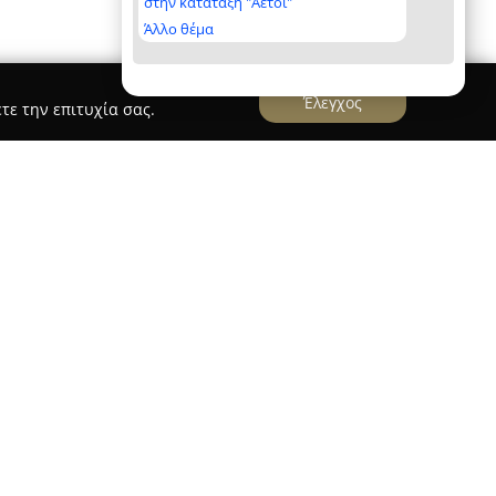
στην κατάταξη "Αετοί"
Άλλο θέμα
Έλεγχος
τε την επιτυχία σας.
αι στην παραλία Αχλαδιές της Σκιάθου,
εριβάλλον δίπλα στο κύμα. Η ατμόσφαιρα του
ρότητα και τη μοναδική του θέα προς τη
ται ιδιαίτερα φιλόξενο για τους επισκέπτες που
γμές χαλάρωσης.
ας, το κατάστημα παρέχει επιλογές για γεύματα
 πρωινό με θέα, με μενού που περιλαμβάνει