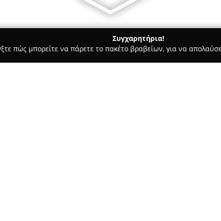
Συγχαρητήρια!
γξτε πώς μπορείτε να πάρετε το πακέτο βραβείων, για να απολαύσε
ς - Σκιάθος
Mojo bar by the sea
Σχετικά με την εταιρεία:
Το
Mojo bar by the sea
βρίσκετ
προσφέροντας ένα ξεχωριστό π
χώρου διακρίνεται για τη χαλα
θάλασσα, ενώ το σημείο θεωρεί
Δείτε περισσότερα >>
επιθυμούν να απολαύσουν στι
Καθ’ όλη τη διάρκεια της ημέρ
και ροφήματα, ξεκινώντας από