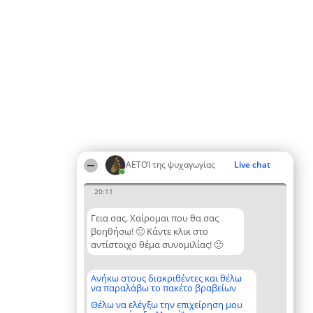
ΑΕΤΟΊ της ψυχαγωγίας
Live chat
20:11
Γεια σας. Χαίρομαι που θα σας
βοηθήσω! 🙂 Κάντε κλικ στο
αντίστοιχο θέμα συνομιλίας! 🙂
Ανήκω στους διακριθέντες και θέλω
να παραλάβω το πακέτο βραβείων
Θέλω να ελέγξω την επιχείρηση μου