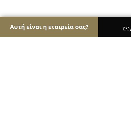
Αυτή είναι η εταιρεία σας?
Ελέ
Αετοί της ψυχαγωγίας
Μπαρ, Θέατρα, Καφετέριε
Mojo bar by the sea
8.7
(9)
Σκιάθος, axladies