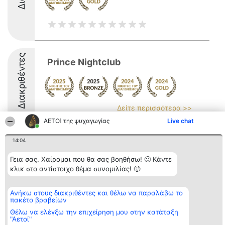
Διακριθέντες
Prince Nightclub
Δείτε περισσότερα >>
ΑΕΤΟΊ της ψυχαγωγίας
Live chat
9
14:04
Γεια σας. Χαίρομαι που θα σας βοηθήσω! 🙂 Κάντε
Διοργανωτής της
Κατάταξη
Επικοινωνία
κλικ στο αντίστοιχο θέμα συνομιλίας! 🙂
κατάταξης
Διακριθέντες
Επικοινωνία
BEAUTIFUL COMPANY
Λίστα όλων
Μονοπρόσωπη ΙΚΕ
των
ΤΗΛ. ΕΠΙΚΟΙΝΩΝΙΑΣ:
Ανήκω στους διακριθέντες και θέλω να παραλάβω το
διακριθέντων
πακέτο βραβείων
2104128019
Μεθοδολογία
email:
Όροι &
Θέλω να ελέγξω την επιχείρηση μου στην κατάταξη
aetoi@beautifulcompany.co
προϋποθέσεις
"Αετοί"
ΠΟΛΙΤΙΚΗ