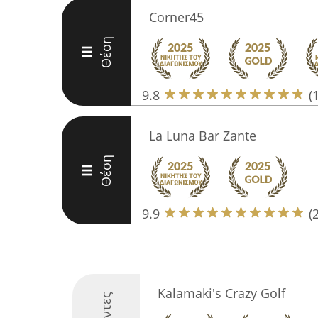
Corner45
Θέση
III
9.8
(
La Luna Bar Zante
Θέση
III
9.9
(
Kalamaki's Crazy Golf