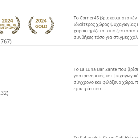
Το Corner45 βρίσκεται στο κέν
ιδιαίτερος χώρος ψυχαγωγίας 
χαρακτηρίζεται από ζεστασιά κ
συνθήκες τόσο για στιγμές χαλ
1767)
Το La Luna Bar Zante που βρίσ
γαστρονομικός και ψυχαγωγικό
σύγχρονο και φιλόξενο χώρο, 
εμπειρία που ...
232)
Το Kalamaki's Crazy Golf βρίσ