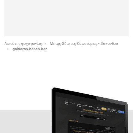
Αετοί της ψυχαγωγίας
Μπαρ, Θέατρα, Καφετέριες - Ζακυνθοσ
gaidaros.beach.bar