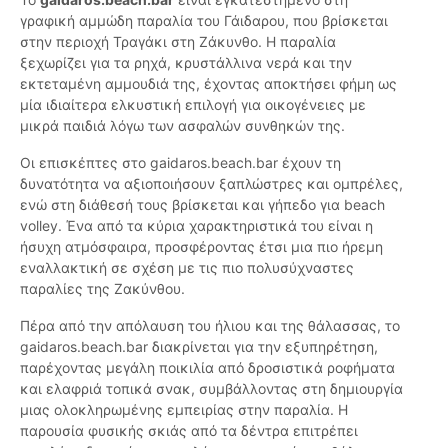
γραφική αμμώδη παραλία του Γάιδαρου, που βρίσκεται
στην περιοχή Τραγάκι στη Ζάκυνθο. Η παραλία
ξεχωρίζει για τα ρηχά, κρυστάλλινα νερά και την
εκτεταμένη αμμουδιά της, έχοντας αποκτήσει φήμη ως
μία ιδιαίτερα ελκυστική επιλογή για οικογένειες με
μικρά παιδιά λόγω των ασφαλών συνθηκών της.
Οι επισκέπτες στο gaidaros.beach.bar έχουν τη
δυνατότητα να αξιοποιήσουν ξαπλώστρες και ομπρέλες,
ενώ στη διάθεσή τους βρίσκεται και γήπεδο για beach
volley. Ένα από τα κύρια χαρακτηριστικά του είναι η
ήσυχη ατμόσφαιρα, προσφέροντας έτσι μια πιο ήρεμη
εναλλακτική σε σχέση με τις πιο πολυσύχναστες
παραλίες της Ζακύνθου.
Πέρα από την απόλαυση του ήλιου και της θάλασσας, το
gaidaros.beach.bar διακρίνεται για την εξυπηρέτηση,
παρέχοντας μεγάλη ποικιλία από δροσιστικά ροφήματα
και ελαφριά τοπικά σνακ, συμβάλλοντας στη δημιουργία
μιας ολοκληρωμένης εμπειρίας στην παραλία. Η
παρουσία φυσικής σκιάς από τα δέντρα επιτρέπει