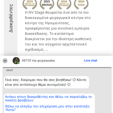
Διακριθέντες
Η NV Stage θεωρείται ένα από τα πιο
διακεκριμένα ψυχαγωγικά κέντρα στο
κέντρο της Ηγουμενίτσας,
προσφέροντας μια συνολική εμπειρία
διασκέδασης. Το κατάστημα
διακρίνεται για την ιδιαίτερη αισθητική
του και τον σύγχρονο αρχιτεκτονικό
σχεδιασμό, ...
9
ΑΕΤΟΊ της ψυχαγωγίας
Live chat
04:57
Διοργανωτής της
Κατάταξη
Επικοινωνία
Γεια σας. Χαίρομαι που θα σας βοηθήσω! 🙂 Κάντε
κατάταξης
Διακριθέντες
Επικοινωνία
BEAUTIFUL COMPANY
κλικ στο αντίστοιχο θέμα συνομιλίας! 🙂
Λίστα όλων
Μονοπρόσωπη ΙΚΕ
των
ΤΗΛ. ΕΠΙΚΟΙΝΩΝΙΑΣ:
διακριθέντων
2104128019
Μεθοδολογία
Ανήκω στους διακριθέντες και θέλω να παραλάβω το
email:
Όροι &
πακέτο βραβείων
aetoi@beautifulcompany.co
προϋποθέσεις
Θέλω να ελέγξω την επιχείρηση μου στην κατάταξη
ΠΟΛΙΤΙΚΗ
"Αετοί"
ΑΠΟΡΡΗΤΟΥ