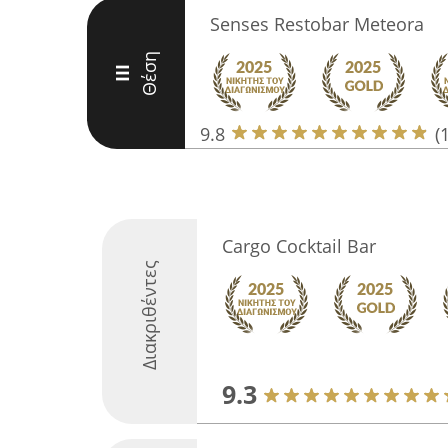
Senses Restobar Meteora
Θέση
III
9.8
(
Cargo Cocktail Bar
Διακριθέντες
9.3