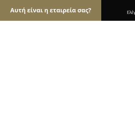
Αυτή είναι η εταιρεία σας?
Ελέ
Αετοί της ψυχαγωγίας
Μπαρ, Θέατρα, Καφετέρι
Lafo Events
10
(50)
Καλαμπάκα, Τρικάλων 138
Εμφάνιση αριθμού τηλεφώνου