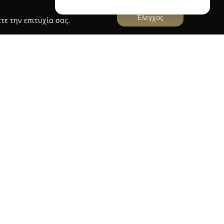
Έλεγχος
τε την επιτυχία σας.
λαμπάκα, στην οδό Τρικάλων 138, και
 της ψυχαγωγίας, εστιάζοντας στη διοργάνωση
έρει ολοκληρωμένες υπηρεσίες για κάθε τύπο
ροσήλωση στη λεπτομέρεια και δημιουργικότητα.
ίνεται για την επιμέλεια και τον επαγγελματισμό
ργία μοναδικών και αξιομνημόνευτων εμπειριών.
ούντιο στην Καλαμπάκα λειτουργεί ως κέντρο
δηλώσεων με ξεχωριστό χαρακτήρα, δίνοντας
ση κάθε ιδέας. Είτε πρόκειται για ιδιωτικά