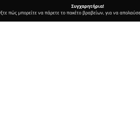
Συγχαρητήρια!
γξτε πώς μπορείτε να πάρετε το πακέτο βραβείων, για να απολαύσε
ες - Καλαμπάκα
Lafo Events
Σχετικά με την εταιρεία:
Η
Lafo_events
εδρεύει στην Κα
δραστηριοποιείται στον κλάδο
εκδηλώσεων. Η εταιρεία προσφ
περίστασης, επιδεικνύοντας π
Η ομάδα της Lafo_events διακρ
της, προσηλωμένη στη δημιου
Το πρόσφατα εγκαινιασμένο στ
σχεδιασμού και ανάπτυξης εκ
ιδιαίτερη έμφαση στην υλοποίη