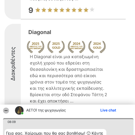
9
Diagonal
Διακριθέντες
Η Diagonal είναι μια καταξιωμένη
σχολή χορού που εδρεύει στη
Θεσσαλονίκη και δραστηριοποιείται
εδώ και περισσότερα από είκοσι
χρόνια στον τομέα της ψυχαγωγίας
και της καλλιτεχνικής εκπαίδευσης.
Βρίσκεται στην οδό Στεφάνου Τάττη 2
και έχει αποκτήσει ...
ΑΕΤΟΊ της ψυχαγωγίας
9.9
Live chat
08:09
Γεια σας. Χαίρομαι που θα σας βοηθήσω! 🙂 Κάντε
Διοργανωτής της
Κατάταξη
Επικοινωνία