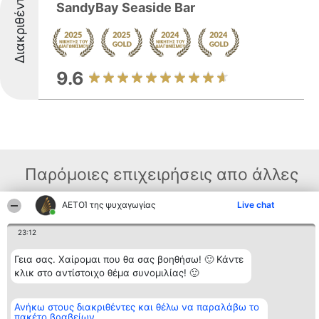
Διακριθέντες
SandyBay Seaside Bar
9.6
Παρόμοιες επιχειρήσεις απο άλλες
περιοχές
ΑΕΤΟΊ της ψυχαγωγίας
Live chat
23:12
Διοργανωτής της
Κατάταξη
Επικοινωνία
κατάταξης
Διακριθέντες
Επικοινωνία
Γεια σας. Χαίρομαι που θα σας βοηθήσω! 🙂 Κάντε
BEAUTIFUL COMPANY
Λίστα όλων
κλικ στο αντίστοιχο θέμα συνομιλίας! 🙂
Μονοπρόσωπη ΙΚΕ
των
ΤΗΛ. ΕΠΙΚΟΙΝΩΝΙΑΣ:
διακριθέντων
2104128019
Μεθοδολογία
Ανήκω στους διακριθέντες και θέλω να παραλάβω το
email:
Όροι &
πακέτο βραβείων