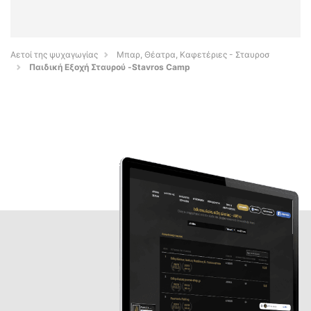
Αετοί της ψυχαγωγίας
Μπαρ, Θέατρα, Καφετέριες - Σταυροσ
Παιδική Εξοχή Σταυρού -Stavros Camp