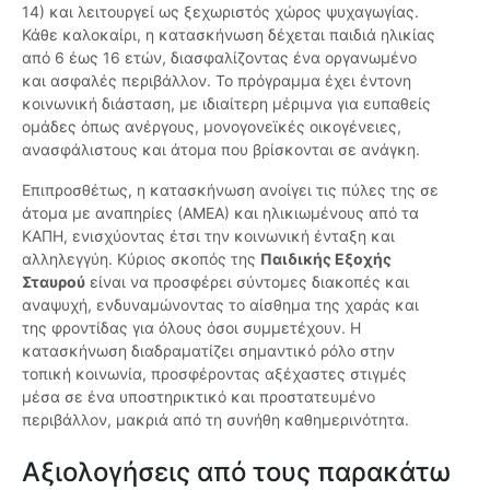
14) και λειτουργεί ως ξεχωριστός χώρος ψυχαγωγίας.
Κάθε καλοκαίρι, η κατασκήνωση δέχεται παιδιά ηλικίας
από 6 έως 16 ετών, διασφαλίζοντας ένα οργανωμένο
και ασφαλές περιβάλλον. Το πρόγραμμα έχει έντονη
κοινωνική διάσταση, με ιδιαίτερη μέριμνα για ευπαθείς
ομάδες όπως ανέργους, μονογονεϊκές οικογένειες,
ανασφάλιστους και άτομα που βρίσκονται σε ανάγκη.
Επιπροσθέτως, η κατασκήνωση ανοίγει τις πύλες της σε
άτομα με αναπηρίες (ΑΜΕΑ) και ηλικιωμένους από τα
ΚΑΠΗ, ενισχύοντας έτσι την κοινωνική ένταξη και
αλληλεγγύη. Κύριος σκοπός της
Παιδικής Εξοχής
Σταυρού
είναι να προσφέρει σύντομες διακοπές και
αναψυχή, ενδυναμώνοντας το αίσθημα της χαράς και
της φροντίδας για όλους όσοι συμμετέχουν. Η
κατασκήνωση διαδραματίζει σημαντικό ρόλο στην
τοπική κοινωνία, προσφέροντας αξέχαστες στιγμές
μέσα σε ένα υποστηρικτικό και προστατευμένο
περιβάλλον, μακριά από τη συνήθη καθημερινότητα.
Αξιολογήσεις από τους παρακάτω