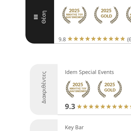
Θέση
III
9.8
(
Idem Special Events
Διακριθέντες
9.3
Key Bar