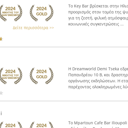
Το Key Bar βρίσκεται στην Ηλι
προορισμός στον τομέα της ψυ
για τη ζεστή, φιλική ατμόσφαι
κοινωνικές συγκεντρώσεις ...
Δείτε περισσότερα >>
Η Dreamworld Demi Tseka εδρ
Παπανδρέου 10 Β, και δραστηρ
οργάνωσης εκδηλώσεων. Η εται
παρέχοντας ολοκληρωμένες λύσε
i
Το Mpartoun Cafe Bar Ilioupol