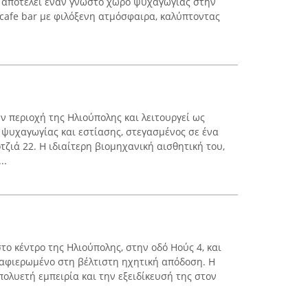
αι αποτελεί έναν γνωστό χώρο ψυχαγωγίας στην
y cafe bar με φιλόξενη ατμόσφαιρα, καλύπτοντας
ν περιοχή της Ηλιούπολης και λειτουργεί ως
ς ψυχαγωγίας και εστίασης, στεγασμένος σε ένα
ζιά 22. Η ιδιαίτερη βιομηχανική αισθητική του,
..
στο κέντρο της Ηλιούπολης, στην οδό Ηούς 4, και
αφιερωμένο στη βέλτιστη ηχητική απόδοση. Η
πολυετή εμπειρία και την εξειδίκευσή της στον