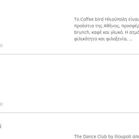
Το Coffee bird Ηλιούπολη είνα
προάστια της Αθήνας, προσφέρ
brunch, καφέ και γλυκό. Η ατ
φιλικότητα και φιλοξενία, ...
i
The Dance Club by Ilioupoli α