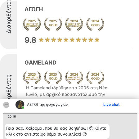
Διακριθέντες
ΑΓΩΓΗ
9.8
GAMELAND
Διακριθέντες
Η Gameland ιδρύθηκε το 2005 στη Νέα
Ιωνία, με αρχικό προσανατολισμό την
εμπορία ηλεκτρονικών παιχνιδιών,
ΑΕΤΟΊ της ψυχαγωγίας
Live chat
κονσολών και περιφερειακών, τόσο
καινούριων όσο και μεταχειρισμένων.
20:16
Κατά τη διάρκεια των ετών, το κατάστημα
μετατράπηκε σε σημείο αναφοράς ...
Γεια σας. Χαίρομαι που θα σας βοηθήσω! 🙂 Κάντε
κλικ στο αντίστοιχο θέμα συνομιλίας! 🙂
9.7