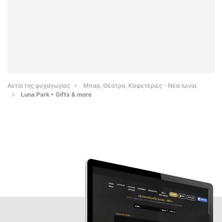
Αετοί της ψυχαγωγίας
Μπαρ, Θέατρα, Καφετέριες - Νέα Ιωνία
Luna Park • Gifts & more