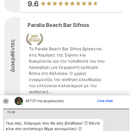
9.6
Paralia Beach Bar Sifnos
Διακριθέντες
Το Paralia Beach Bar Sifnos βρίσκεται
στις Καμάρες της Σίφνου και
διακρίνεται για την τοποθεσία του που
προσφέρει μια ξεχωριστή εμπειρία
δίπλα στη θάλασσα. Ο χώρος
εναρμονίζει την αίσθηση ελευθερίας
του ελληνικού καλοκαιριού με την
αισθητική ...
ΑΕΤΟΊ της ψυχαγωγίας
8.6
Live chat
15:28
Γεια σας. Χαίρομαι που θα σας βοηθήσω! 🙂 Κάντε
Διοργανωτής της
Κατάταξη
Επικοινωνία
κατάταξης
Διακριθέντες
Επικοινωνία
κλικ στο αντίστοιχο θέμα συνομιλίας! 🙂