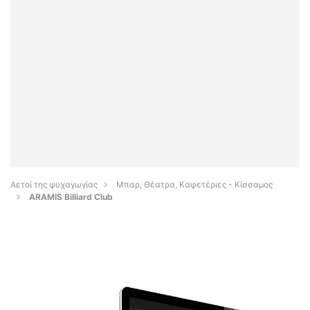
Αετοί της ψυχαγωγίας
Μπαρ, Θέατρα, Καφετέριες - Κίσσαμος
ARAMIS Billiard Club