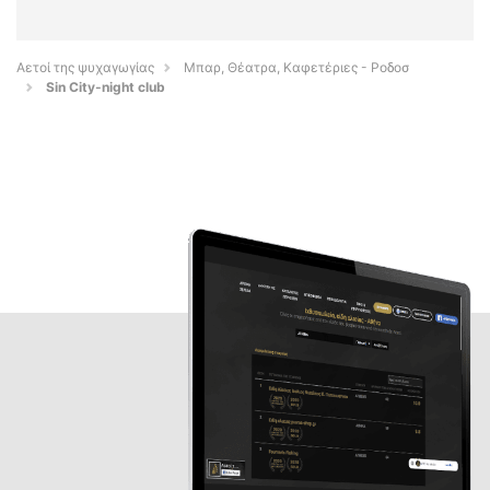
Αετοί της ψυχαγωγίας
Μπαρ, Θέατρα, Καφετέριες - Ροδοσ
Sin City-night club