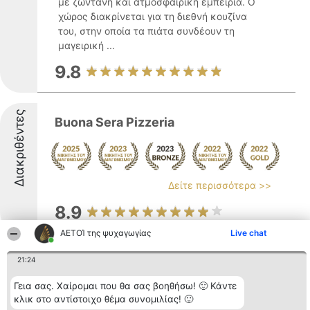
με ζωντανή και ατμοσφαιρική εμπειρία. Ο
χώρος διακρίνεται για τη διεθνή κουζίνα
του, στην οποία τα πιάτα συνδέουν τη
μαγειρική ...
9.8
Διακριθέντες
Buona Sera Pizzeria
Δείτε περισσότερα >>
8.9
ΑΕΤΟΊ της ψυχαγωγίας
Live chat
Διακριθέντες
21:24
Detroit live stage
Γεια σας. Χαίρομαι που θα σας βοηθήσω! 🙂 Κάντε
κλικ στο αντίστοιχο θέμα συνομιλίας! 🙂