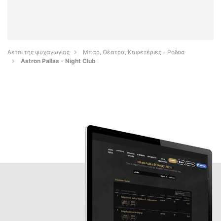
Αετοί της ψυχαγωγίας
Μπαρ, Θέατρα, Καφετέριες - Ροδοσ
Astron Pallas - Night Club