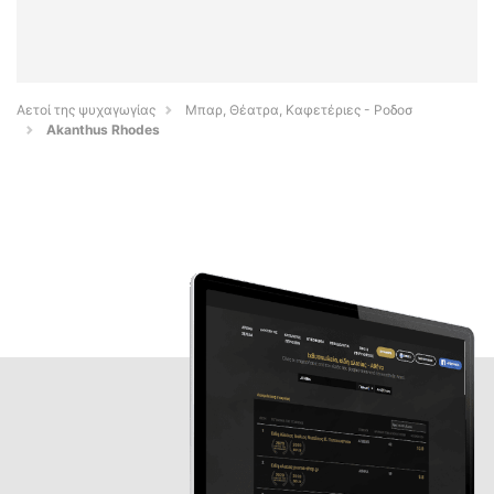
Αετοί της ψυχαγωγίας
Μπαρ, Θέατρα, Καφετέριες - Ροδοσ
Akanthus Rhodes