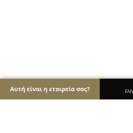
Αυτή είναι η εταιρεία σας?
Ελέ
Αετοί της ψυχαγωγίας
Μπαρ, Θέατρα, Καφετέρι