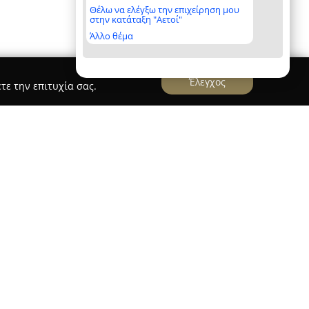
Θέλω να ελέγξω την επιχείρηση μου
στην κατάταξη "Αετοί"
Άλλο θέμα
Έλεγχος
τε την επιτυχία σας.
άνθη λειτουργεί από το 2010, προσφέροντας ένα
 όπου η ενασχόληση με το χορό συμβάλλει στην
ς όλων των ηλικιών και φύλων. Την καλλιτεχνική
αλάβει η Κρυσταλία Γρηγόρη, διακεκριμένη
 οποία διαθέτει πτυχίο από την Ανώτερη
Ραλλού Μάνου" καθώς και μεταπτυχιακό Master