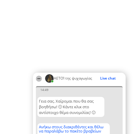
ΑΕΤΟΊ της ψυχαγωγίας
Live chat
14:49
Γεια σας. Χαίρομαι που θα σας
βοηθήσω! 🙂 Κάντε κλικ στο
αντίστοιχο θέμα συνομιλίας! 🙂
Ανήκω στους διακριθέντες και θέλω
να παραλάβω το πακέτο βραβείων