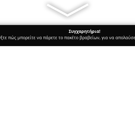
Συγχαρητήρια!
γξτε πώς μπορείτε να πάρετε το πακέτο βραβείων, για να απολαύσε
ες - Ξάνθη
Dancelab | Κρυσταλία Γρηγόρη
Σχετικά με την εταιρεία:
Η σχολή χορού
Dancelab
στη Ξ
άνετο και ασφαλές περιβάλλον
προσωπική εξέλιξη για μαθητέ
διεύθυνση της σχολής έχει αν
καθηγήτρια και χορογράφος, η
Επαγγελματική Σχολή Χορού "