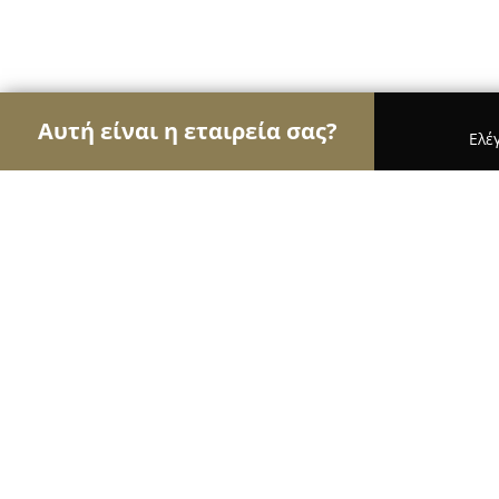
Αυτή είναι η εταιρεία σας?
Ελέ
Αετοί της ψυχαγωγίας
Μπαρ, Θέατρα, Καφετέρι
Dancelab | Κρυσταλία Γρηγόρη
8.6
(12)
Ξάνθη, Λεωφ. Στρατού 3Β