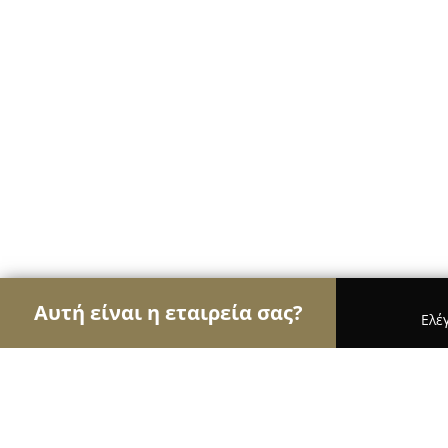
Αυτή είναι η εταιρεία σας?
Ελέ
Αετοί της ψυχαγωγίας
Μπαρ, Θέατρα, Καφετέρι