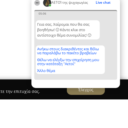
ΑΕΤΟΊ της ψυχαγωγίας
Live chat
05:06
Γεια σας. Χαίρομαι που θα σας
βοηθήσω! 🙂 Κάντε κλικ στο
αντίστοιχο θέμα συνομιλίας! 🙂
Ανήκω στους διακριθέντες και θέλω
να παραλάβω το πακέτο βραβείων
Θέλω να ελέγξω την επιχείρηση μου
στην κατάταξη "Αετοί"
Άλλο θέμα
Έλεγχος
τε την επιτυχία σας.