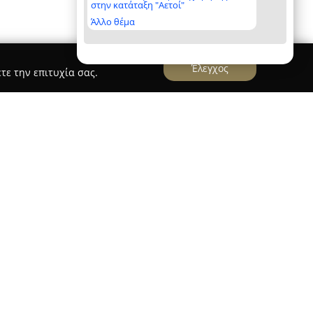
στην κατάταξη "Αετοί"
Άλλο θέμα
Έλεγχος
τε την επιτυχία σας.
ης, το
Kazanova Tapas Bar
ξεχωρίζει για την
τομέα της γεύσης και της ψυχαγωγίας. Η
 τη μεσογειακή παράδοση και τη σύγχρονη
ατικά tapas που συνδυάζουν ποικίλες γεύσεις
απολαυστικές στιγμές. Το μενού χαρακτηρίζεται
 στην ποιότητα, διασφαλίζοντας ότι κάθε πιάτο