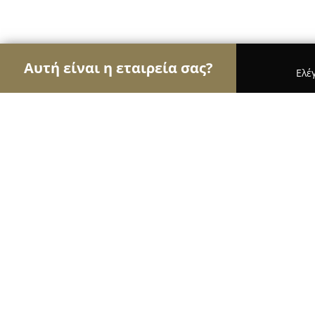
Αυτή είναι η εταιρεία σας?
Ελέ
Αετοί της ψυχαγωγίας
Μπαρ, Θέατρα, Καφετέρι
Kazanova Tapas Bar
9.4
(230)
Ξάνθη, Xánthi