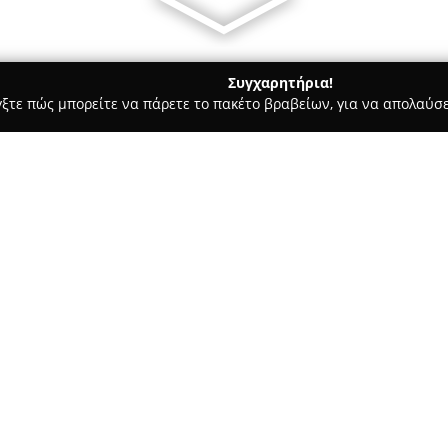
Συγχαρητήρια!
γξτε πώς μπορείτε να πάρετε το πακέτο βραβείων, για να απολαύσε
ες - Ξάνθη
Kazanova Tapas Bar
Σχετικά με την εταιρεία:
Βρίσκεται στο κέντρο της Ξάνθ
εμπειρία που προσφέρει στον 
έμπνευση του προέρχεται από
κουζίνα, δημιουργώντας ευρημ
και προσφέρουν ευκαιρίες για 
από προσοχή στη φρεσκάδα και
έχει μοναδική ταυτότητα.