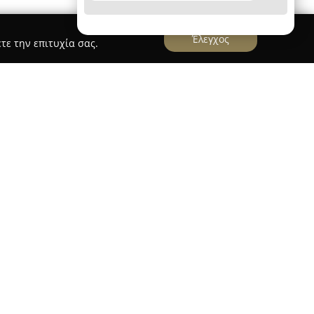
Έλεγχος
τε την επιτυχία σας.
ξεχωριστό κοκτέιλ μπαρ το οποίο βρίσκεται στο
τας μια ζωντανή και δυναμική ατμόσφαιρα
ση ξεκίνησε τη δραστηριότητά της το 2023 και
η συλλογή ρουμιού, καθώς και για τα κλασικά
 που προσφέρει. Το μπαρ αντλεί έμπνευση από
 τις αισθήσεις της Κεντρικής και Νότιας
βικής, ενώ στο μενού του περιλαμβάνονται ακόμα