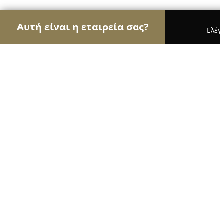
Αυτή είναι η εταιρεία σας?
Ελέ
Αετοί της ψυχαγωγίας
Μπαρ, Θέατρα, Καφετέριε
La Presidenta
9.8
(153)
Λίνδος, Lindos
Εμφάνιση αριθμού τηλεφώνου