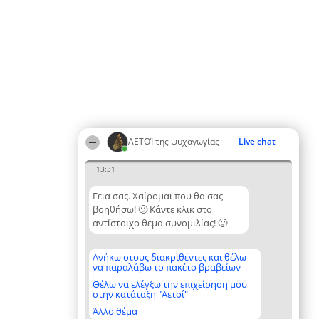
ΑΕΤΟΊ της ψυχαγωγίας
Live chat
13:31
Γεια σας. Χαίρομαι που θα σας
βοηθήσω! 🙂 Κάντε κλικ στο
αντίστοιχο θέμα συνομιλίας! 🙂
Ανήκω στους διακριθέντες και θέλω
να παραλάβω το πακέτο βραβείων
Θέλω να ελέγξω την επιχείρηση μου
στην κατάταξη "Αετοί"
Άλλο θέμα