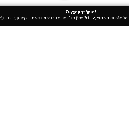
Συγχαρητήρια!
γξτε πώς μπορείτε να πάρετε το πακέτο βραβείων, για να απολαύσε
ς - Λίνδος
La Presidenta
Σχετικά με την εταιρεία:
Το
La Presidenta
αποτελεί ένα 
κέντρο της Λίνδου, προσφέρον
στους πελάτες του. Η επιχείρη
διακρίνεται για την επιλεγμέν
αλλά και τα signature κοκτέιλ
την κουλτούρα, τις γεύσεις και
Αμερικής, όπως και της Καραϊ
πούρα και μικρά εδέσματα.