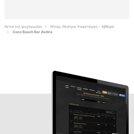
Αετοί της ψυχαγωγίας
Μπαρ, Θέατρα, Καφετέριες - Αβδηρα
Coco Beach Bar Avdira