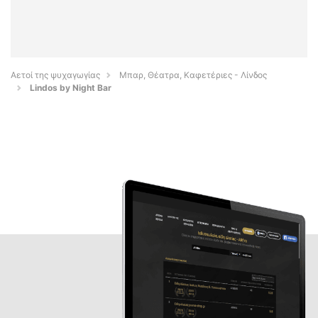
Αετοί της ψυχαγωγίας
Μπαρ, Θέατρα, Καφετέριες - Λίνδος
Lindos by Night Bar