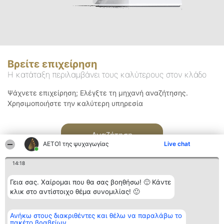
Βρείτε επιχείρηση
Η κατάταξη περιλαμβάνει τους καλύτερους στον κλάδο
Ψάχνετε επιχείρηση; Ελέγξτε τη μηχανή αναζήτησης.
Χρησιμοποιήστε την καλύτερη υπηρεσία
Αναζήτηση
ΑΕΤΟΊ της ψυχαγωγίας
Live chat
14:18
Γεια σας. Χαίρομαι που θα σας βοηθήσω! 🙂 Κάντε
κλικ στο αντίστοιχο θέμα συνομιλίας! 🙂
Διοργανωτής της
Κατάταξη
Επικοινωνία
Ανήκω στους διακριθέντες και θέλω να παραλάβω το
κατάταξης
Διακριθέντες
Επικοινωνία
πακέτο βραβείων
BEAUTIFUL COMPANY
Λίστα όλων