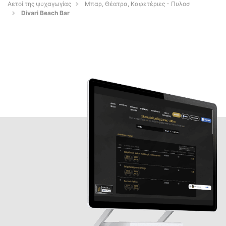
Αετοί της ψυχαγωγίας
Μπαρ, Θέατρα, Καφετέριες - Πυλοσ
Divari Beach Bar