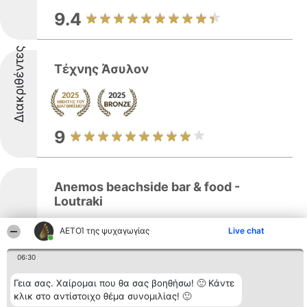
9.4
Διακριθέντες
Τέχνης Άσυλον
9
Anemos beachside bar & food -
Loutraki
ΑΕΤΟΊ της ψυχαγωγίας
Live chat
Διακριθέντες
06:30
Δείτε περισσότερα >>
Γεια σας. Χαίρομαι που θα σας βοηθήσω! 🙂 Κάντε
κλικ στο αντίστοιχο θέμα συνομιλίας! 🙂
Anemos beachside bar & food στο